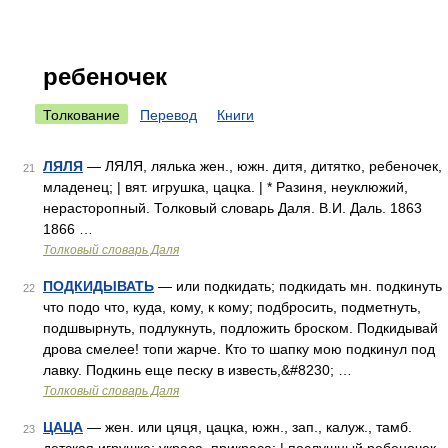
ребеночек
Толкование
Перевод
Книги
ЛЯЛЯ
— ЛЯЛЯ, лялька жен., южн. дитя, дитятко, ребеночек,
21
младенец; | вят. игрушка, цацка. | * Разиня, неуклюжий,
нерасторопный. Толковый словарь Даля. В.И. Даль. 1863
1866 …
Толковый словарь Даля
ПОДКИДЫВАТЬ
— или подкидать; подкидать мн. подкинуть
22
что подо что, куда, кому, к кому; подбросить, подметнуть,
подшвырнуть, подлукнуть, подложить броском. Подкидывай
дрова смелее! топи жарче. Кто то шапку мою подкинул под
лавку. Подкинь еще песку в известь,&#8230; …
Толковый словарь Даля
ЦАЦА
— жен. или цяця, цацка, южн., зап., калуж., тамб.
23