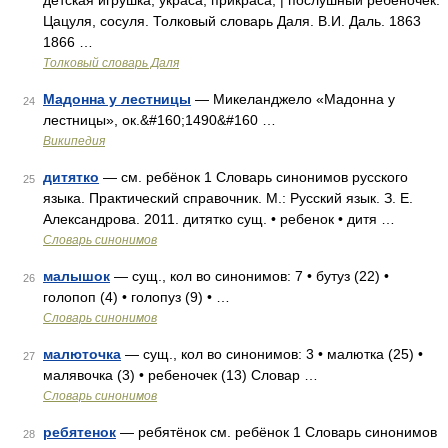
детская игрушка; украса, прикраса; | послушный ребеночек.
Цацуля, сосуля. Толковый словарь Даля. В.И. Даль. 1863
1866 …
Толковый словарь Даля
Мадонна у лестницы
— Микеланджело «Мадонна у
24
лестницы», ок.&#160;1490&#160 …
Википедия
дитятко
— см. ребёнок 1 Словарь синонимов русского
25
языка. Практический справочник. М.: Русский язык. З. Е.
Александрова. 2011. дитятко сущ. • ребенок • дитя …
Словарь синонимов
малышок
— сущ., кол во синонимов: 7 • бутуз (22) •
26
голопоп (4) • голопуз (9) • …
Словарь синонимов
малюточка
— сущ., кол во синонимов: 3 • малютка (25) •
27
малявочка (3) • ребеночек (13) Словар …
Словарь синонимов
ребятенок
— ребятёнок см. ребёнок 1 Словарь синонимов
28