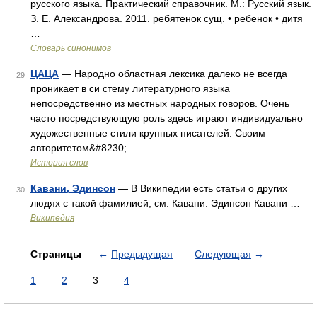
русского языка. Практический справочник. М.: Русский язык.
З. Е. Александрова. 2011. ребятенок сущ. • ребенок • дитя
…
Словарь синонимов
ЦАЦА
— Народно областная лексика далеко не всегда
29
проникает в си стему литературного языка
непосредственно из местных народных говоров. Очень
часто посредствующую роль здесь играют индивидуально
художественные стили крупных писателей. Своим
авторитетом&#8230; …
История слов
Кавани, Эдинсон
— В Википедии есть статьи о других
30
людях с такой фамилией, см. Кавани. Эдинсон Кавани …
Википедия
Страницы
←
Предыдущая
Следующая
→
1
2
3
4